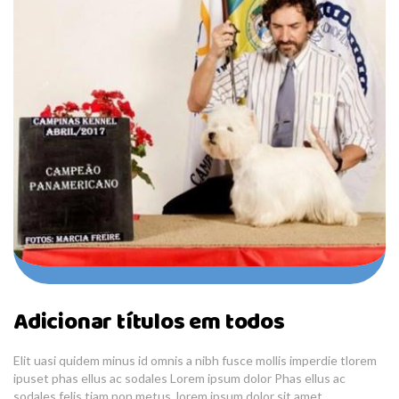
Adicionar títulos em todos
Elit uasi quidem minus id omnis a nibh fusce mollis imperdie tlorem
ipuset phas ellus ac sodales Lorem ipsum dolor Phas ellus ac
sodales felis tiam non metus. lorem ipsum dolor sit amet,