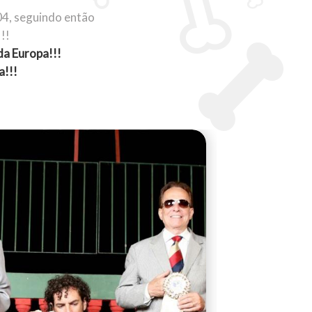
4, seguindo então
!!
da Europa!!!
a!!!