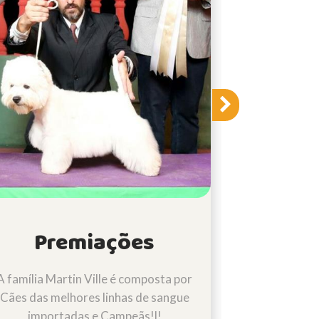
Premiações
Álbu
A família Martin Ville é composta por
Conheça o
Cães das melhores linhas de sangue
nossa Quer
importadas e Campeãs!l!