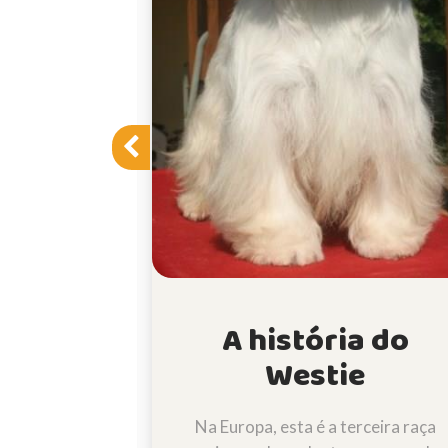
estie
A história do
Westie
, Cuidados e
equenos West
Na Europa, esta é a terceira raça
rrier!!!