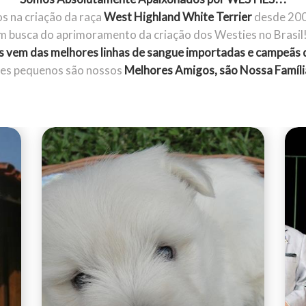
s na criação da raça
West Highland White Terrier
desde 200
m busca do aprimoramento da criação dos Westies no Brasil!
 vem das melhores linhas de sangue importadas e campeãs 
tes pequenos são nossos
Melhores Amigos, são Nossa Famíli