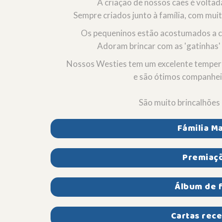
A criação de nossos cães é volta
Sempre criados junto à família, com mui
Os pequeninos estão acostumados a co
Adoram brincar com as 'gatinhas' 
Nossos Westies tem um excelente tempera
e são ótimos companheir
São muito brincalhões
Fámilia Ma
Premiaç
Álbum de 
Cartas rec