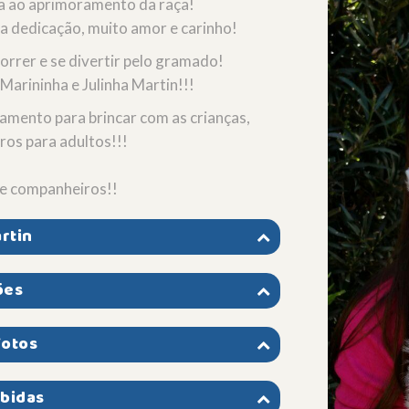
da ao aprimoramento da raça!
ta dedicação, muito amor e carinho!
rrer e se divertir pelo gramado!
Marininha e Julinha Martin!!!
mento para brincar com as crianças,
os para adultos!!!
 e companheiros!!
rtin
ões
fotos
ebidas