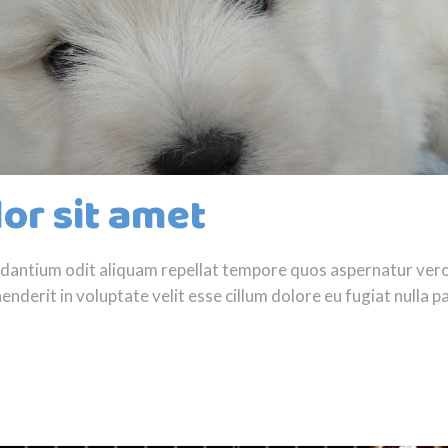
or sit amet
audantium odit aliquam repellat tempore quos aspernatur ve
nderit in voluptate velit esse cillum dolore eu fugiat nulla pa