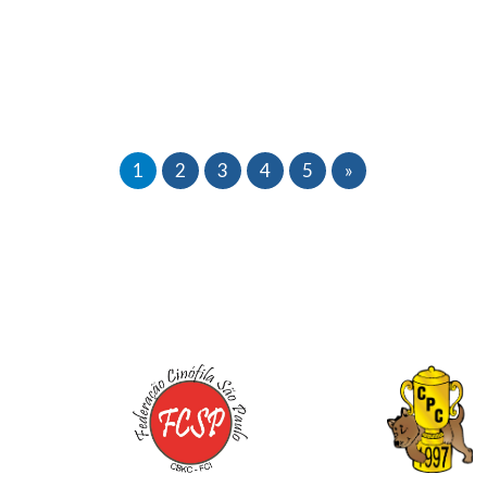
1
2
3
4
5
»