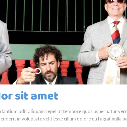
or sit amet
audantium odit aliquam repellat tempore quos aspernatur ve
nderit in voluptate velit esse cillum dolore eu fugiat nulla pa