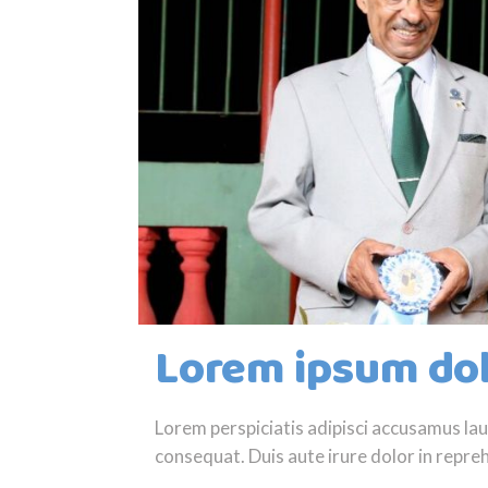
Lorem ipsum dol
Lorem perspiciatis adipisci accusamus l
consequat. Duis aute irure dolor in reprehe