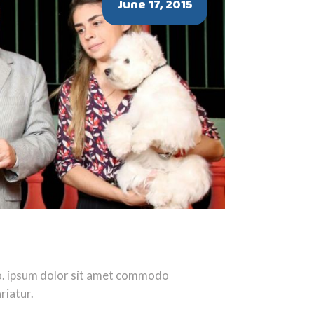
June 17, 2015
ro. ipsum dolor sit amet commodo
riatur.